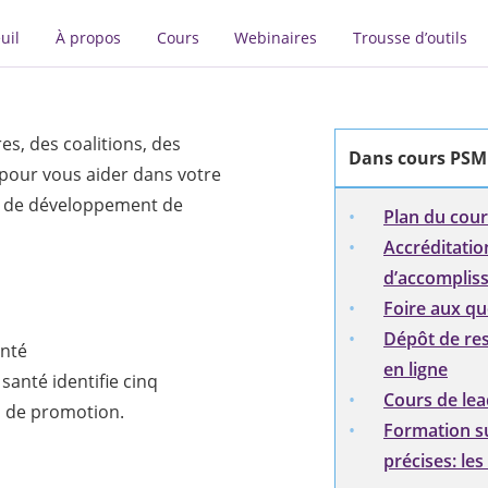
uil
À propos
Cours
Webinaires
Trousse d’outils
es, des coalitions, des
Dans cours PSM
pour vous aider dans votre
et de développement de
Plan du cour
Accréditation
d’accomplis
Foire aux qu
Dépôt de re
anté
en ligne
santé identifie cinq
Cours de lea
s de promotion.
Formation su
précises: les