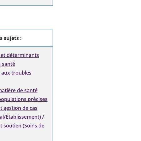
s sujets
:
 et déterminants
a santé
 aux troubles
atière de santé
opulations précises
t gestion de cas
al/Établissement) /
t soutien (Soins de