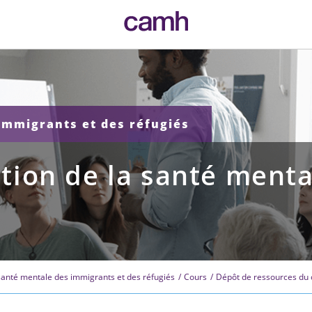
CAMH logo
 immigrants et des réfugiés
tion de la santé menta
 santé mentale des immigrants et des réfugiés
Cours
Dépôt de ressources du 