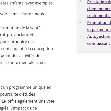
Prestation d
t les enfants, avec exemples.
cheminemen
oir le meilleur de nous
traitement e
Promotion d
romotion de la santé
et partenari
al, provinciaux et
Autogestion 
s pour produire des
connaissance
 contribuent à la conception
point des activités de
ur la santé mentale et ses
est un programme unique en
a poursuite d’études
e PÉR offre également une voie
ugiés. L’impact de ce