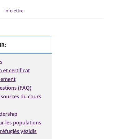
Infolettre
IR:
s
 et certificat
sement
estions (FAQ)
ssources du cours
dership
r les populations
 réfugiés yézidis