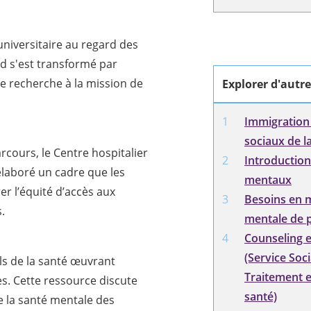
niversitaire au regard des
d s'est transformé par
de recherche à la mission de
Explorer d'autre
Immigration
sociaux de l
arcours, le Centre hospitalier
Introduction
 élaboré un cadre que les
mentaux
er l’équité d’accès aux
Besoins en m
.
mentale de p
Counseling e
(Service Soci
ls de la santé œuvrant
Traitement e
es. Cette ressource discute
santé)
e la santé mentale des