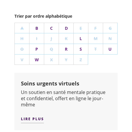
Trier par ordre alphabétique
A
B
C
D
E
F
G
H
I
J
K
L
M
N
O
P
Q
R
S
T
U
V
W
X
Y
Z
Soins urgents virtuels
Un soutien en santé mentale pratique
et confidentiel, offert en ligne le jour-
même
LIRE PLUS
SUR : SOINS URGENTS VIRTUELS