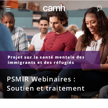
Recher
CAMH logo
Projet sur la santé mentale des
immigrants et des réfugiés
PSMIR Webinaires :
Soutien et traitement