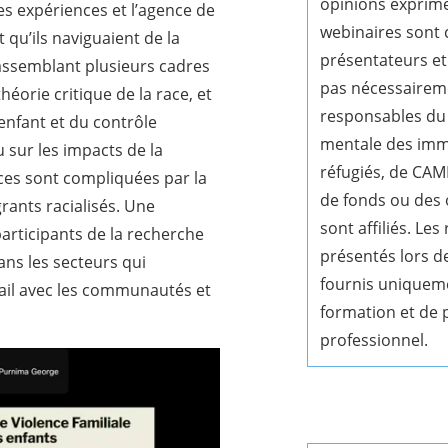
opinions exprimé
s expériences et l’agence de
webinaires sont 
qu’ils naviguaient de la
présentateurs et
rassemblant plusieurs cadres
pas nécessaireme
héorie critique de la race, et
responsables du 
’enfant et du contrôle
mentale des imm
u sur les impacts de la
réfugiés, de CAMH
ces sont compliquées par la
de fonds ou des 
rants racialisés. Une
sont affiliés. Le
participants de la recherche
présentés lors d
ans les secteurs qui
fournis uniqueme
avail avec les communautés et
formation et de
professionnel.