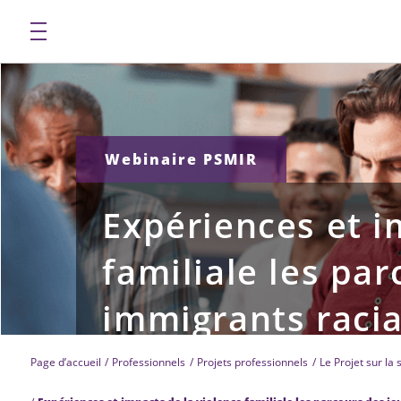
Webinaire PSMIR
Expériences et i
familiale les pa
immigrants racial
Page d’accueil
Professionnels
Projets professionnels
Le Projet sur la