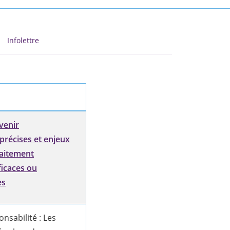
Infolettre
venir
précises et enjeux
raitement
ficaces ou
es
nsabilité : Les