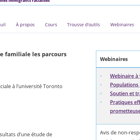
unes immigrants racialisés
uil
À propos
Cours
Trousse d’outils
Webinaires
ce familiale les parcours
Webinaires
Webinaire à 
Populations 
ciale à l’université Toronto
Soutien et t
Pratiques ef
prometteus
Avis de non-respo
sultats d’une étude de