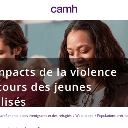
CAMH logo
mpacts de la violence
rcours des jeunes
isés
 santé mentale des immigrants et des réfugiés
Webinaires
Populations précise