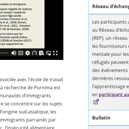
Réseau d’échang
Les participants
au Réseau d’éch
(REP), un réseau 
les fournisseurs 
mentale pour les
réfugiés peuvent
des événements à
dernières ressou
sociée avec l'école de travail
l’apprentissage e
 La recherche de Purnima est
en
participant au
mmunautés d’immigrants
re se concentre sur les sujets
’origine sud-asiatique, les
Bulletin
 immigrants parrainés par
e , l’insécurité alimentaire