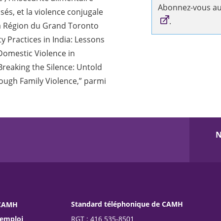
Abonnez-vous a
és, et la violence conjugale
.
a Région du Grand Toronto
ty Practices in India: Lessons
Domestic Violence in
reaking the Silence: Untold
ough Family Violence,” parmi
N
Standard téléphonique de CAMH
 CAMH
RGT : 416 535-8501
’emploi