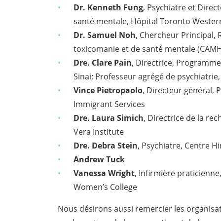
Dr. Kenneth Fung
, Psychiatre et Direc
santé mentale, Hôpital Toronto Wester
Dr. Samuel Noh
, Chercheur Principal,
toxicomanie et de santé mentale (CAMH
Dre. Clare Pain
, Directrice, Programm
Sinai; Professeur agrégé de psychiatrie
Vince Pietropaolo
, Directeur général,
Immigrant Services
Dre. Laura Simich
, Directrice de la re
Vera Institute
Dre. Debra Stein
, Psychiatre, Centre Hi
Andrew Tuck
Vanessa Wright
, Infirmière praticienn
Women’s College
Nous désirons aussi remercier les organisa