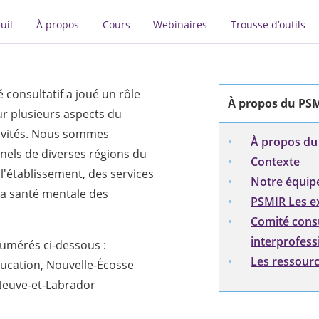
uil
À propos
Cours
Webinaires
Trousse d’outils
 consultatif a joué un rôle
À propos du PS
r plusieurs aspects du
tivités. Nous sommes
À propos du
nnels de diverses régions du
Contexte
l'établissement, des services
Notre équip
la santé mentale des
PSMIR Les ex
Comité consu
interprofess
umérés ci-dessous :
Les ressour
ducation, Nouvelle-Écosse
Neuve-et-Labrador