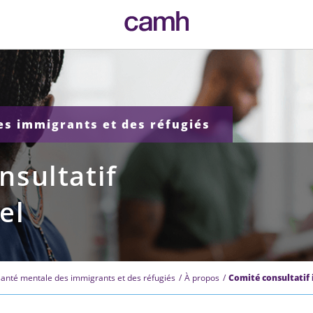
CAMH logo
des immigrants et des réfugiés
nsultatif
el
 santé mentale des immigrants et des réfugiés
À propos
Comité consultatif 