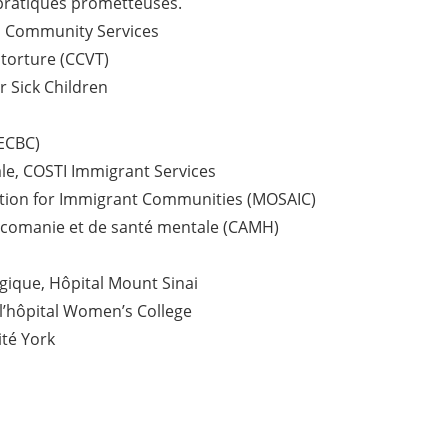
s pratiques prometteuses.
nd Community Services
 torture (CCVT)
r Sick Children
ECBC)
e, COSTI Immigrant Services
iation for Immigrant Communities (MOSAIC)
xicomanie et de santé mentale (CAMH)
ique, Hôpital Mount Sinai
l’hôpital Women’s College
ité York