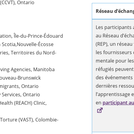
 (CCVT), Ontario
Réseau d’échang
Les participants
au Réseau d’éch
ation, Île-du-Prince-Édouard
(REP), un réseau 
a Scotia,Nouvelle-Écosse
les fournisseurs 
ries, Territoires du Nord-
mentale pour les
réfugiés peuvent
ving Agencies, Manitoba
des événements à
 Nouveau-Brunswick
dernières ressou
migrants, Ontario
l’apprentissage e
Services, Ontario
en
participant au
alth (REACH) Clinic,
 Torture (VAST), Colombie-