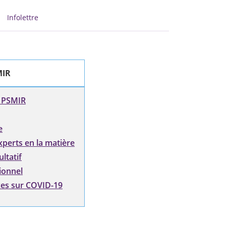
Infolettre
MIR
 PSMIR
e
perts en la matière
ltatif
ionnel
ces sur COVID-19