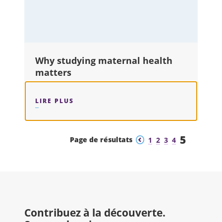
Why studying maternal health
matters
LIRE PLUS
SUR : WHY STUDYING MATERNAL HEA
5
Précédent
Suivant
Page de résultats
1
2
3
4
Contribuez à la découverte.