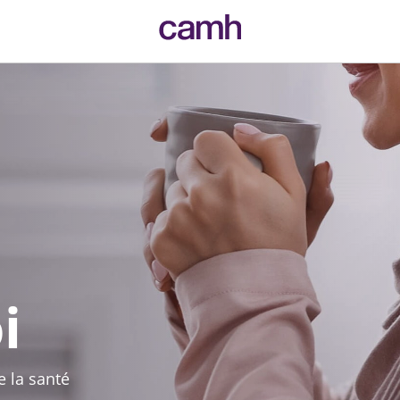
CAMH logo
i
e la santé