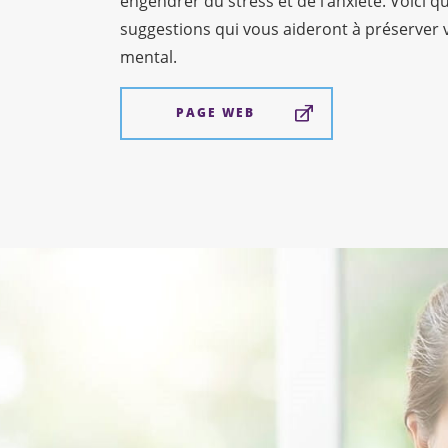
engendrer du stress et de l’anxiété. Voici q
suggestions qui vous aideront à préserver 
mental.
PAGE WEB