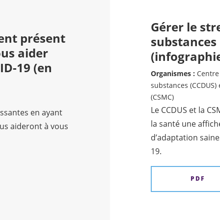
Gérer le str
ent présent
substances
ous aider
(infographi
ID-19 (en
Organismes :
Centre 
substances (CCDUS) 
(CSMC)
Le CCDUS et la CSMC
essantes en ayant
la santé une affich
us aideront à vous
d’adaptation sain
19.
PDF