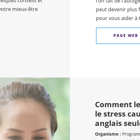
uelques conseils et
l’on fait de l’autog
votre mieux-être
peut devenir plus f
pour vous aider à t
PAGE WEB
Comment le
le stress ca
anglais seu
Organisme :
Programm