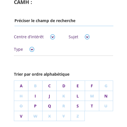
CAMH :
Préciser le champ de recherche
Centre d’intérêt
Sujet
Type
Trier par ordre alphabétique
A
B
C
D
E
F
G
H
I
J
K
L
M
N
O
P
Q
R
S
T
U
V
W
X
Y
Z