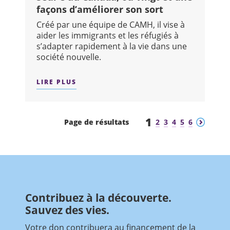
façons d’améliorer son sort
Créé par une équipe de CAMH, il vise à
aider les immigrants et les réfugiés à
s’adapter rapidement à la vie dans une
société nouvelle.
LIRE PLUS
SUR : SEUL-E AU CANADA, OU VINGT
1
Précédent
Suivant
Page de résultats
2
3
4
5
6
Contribuez à la découverte.
Sauvez des vies.
Votre don contribuera au financement de la