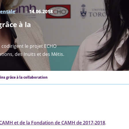
mentale
–
14.06.2018
grâce à la
, codirigent le projet ECHO
ions, des Inuits et des Métis.
ins grâce à la collaboration
 CAMH et de la Fondation de CAMH de 2017-2018
.